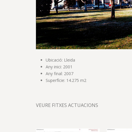
Ubicació: Lleida
Any inici: 2001
Any final: 2007
Superfície: 14.275 m2
VEURE FITXES ACTUACIONS